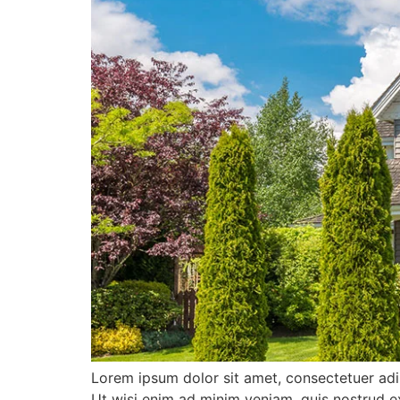
Lorem ipsum dolor sit amet, consectetuer adi
Ut wisi enim ad minim veniam, quis nostrud e