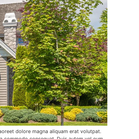
aoreet dolore magna aliquam erat volutpat.
 ex ea commodo consequat. Duis autem vel eum