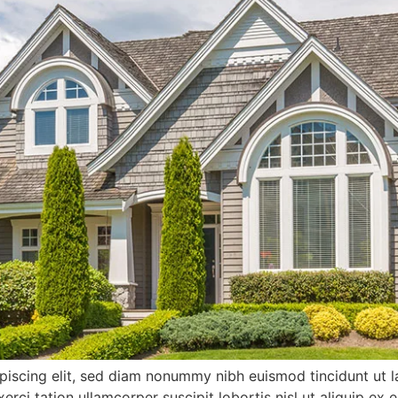
piscing elit, sed diam nonummy nibh euismod tincidunt ut l
xerci tation ullamcorper suscipit lobortis nisl ut aliquip