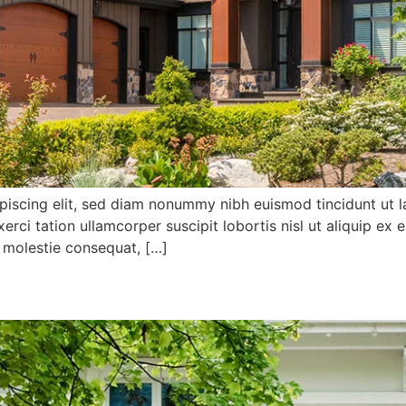
piscing elit, sed diam nonummy nibh euismod tincidunt ut l
xerci tation ullamcorper suscipit lobortis nisl ut aliquip
se molestie consequat, […]