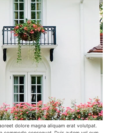
aoreet dolore magna aliquam erat volutpat.
 ex ea commodo consequat. Duis autem vel eum