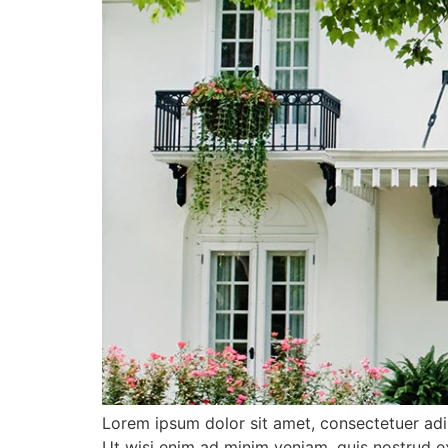
Lorem ipsum dolor sit amet, consectetuer adi
Ut wisi enim ad minim veniam, quis nostrud e