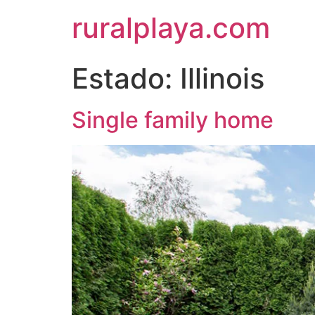
ruralplaya.com
Estado:
Illinois
Single family home