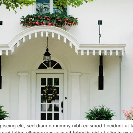
piscing elit, sed diam nonummy nibh euismod tincidunt ut l
xerci tation ullamcorper suscipit lobortis nisl ut aliquip